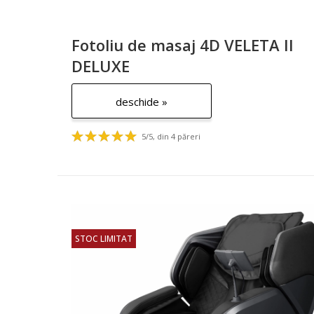
Fotoliu de masaj 4D VELETA II
DELUXE
deschide »
5/5, din 4 păreri
STOC LIMITAT