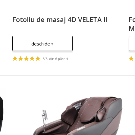
Fotoliu de masaj 4D VELETA II
F
M
deschide »
5/5, din 6 păreri