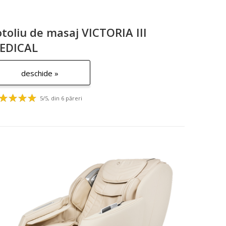
otoliu de masaj VICTORIA III
EDICAL
deschide »
5/5, din 6 păreri