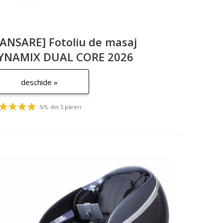
LANSARE] Fotoliu de masaj
YNAMIX DUAL CORE 2026
deschide »
5/5, din 5 păreri