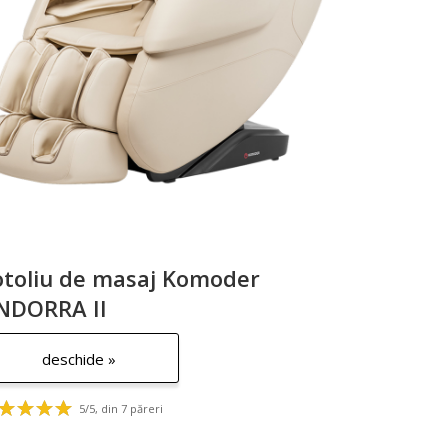
otoliu de masaj Komoder
NDORRA II
deschide »
5/5, din 7 păreri