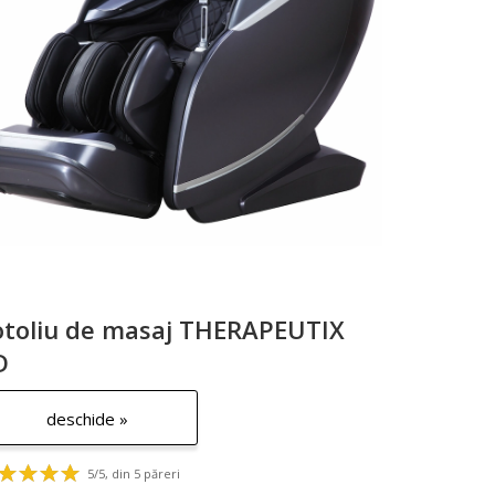
otoliu de masaj THERAPEUTIX
D
deschide »
5/5, din 5 păreri