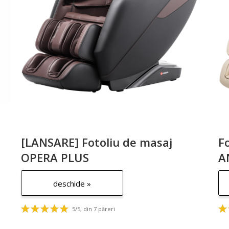
[LANSARE] Fotoliu de masaj
F
OPERA PLUS
A
deschide »
5/5, din 7 păreri