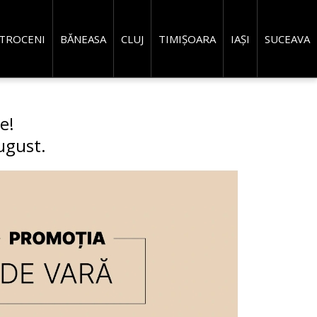
TROCENI
BĂNEASA
CLUJ
TIMIȘOARA
IAȘI
SUCEAVA
ORADEA
e!
ugust.