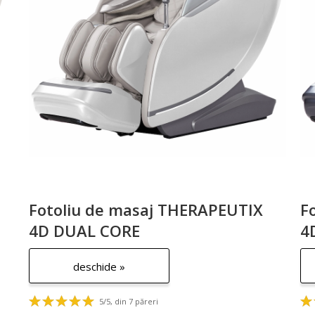
Fotoliu de masaj THERAPEUTIX
F
4D DUAL CORE
4
deschide »
5/5, din 7 păreri