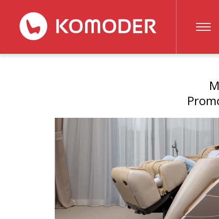
M
Promo