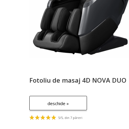
Fotoliu de masaj 4D NOVA DUO
deschide »
5/5, din 7 păreri