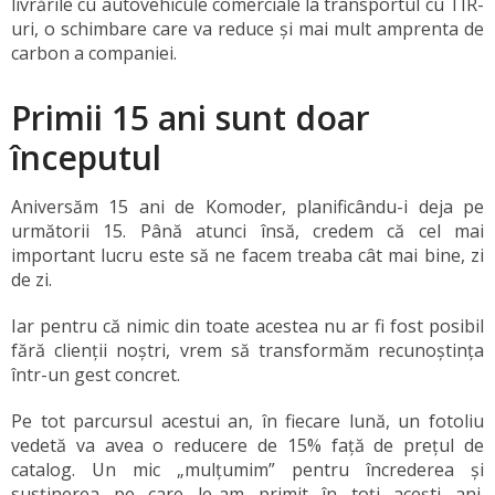
livrările cu autovehicule comerciale la transportul cu TIR-
uri, o schimbare care va reduce și mai mult amprenta de
carbon a companiei.
Primii 15 ani sunt doar
începutul
Aniversăm 15 ani de Komoder, planificându-i deja pe
următorii 15. Până atunci însă, credem că cel mai
important lucru este să ne facem treaba cât mai bine, zi
de zi.
Iar pentru că nimic din toate acestea nu ar fi fost posibil
fără clienții noștri, vrem să transformăm recunoștința
într-un gest concret.
Pe tot parcursul acestui an, în fiecare lună, un fotoliu
vedetă va avea o reducere de 15% față de prețul de
catalog. Un mic „mulțumim” pentru încrederea și
susținerea pe care le-am primit în toți acești ani.