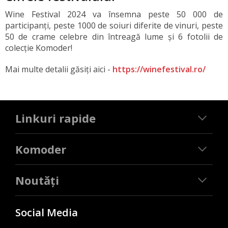
Wine Festival 2024 va însemna peste 50 000 de
participanți, peste 1000 de soiuri diferite de vinuri, peste
50 de crame celebre din întreagă lume și 6 fotolii de
colecție Komoder!
Mai multe detalii găsiți aici -
https://winefestival.ro/
Linkuri rapide
Komoder
Noutăți
Social Media